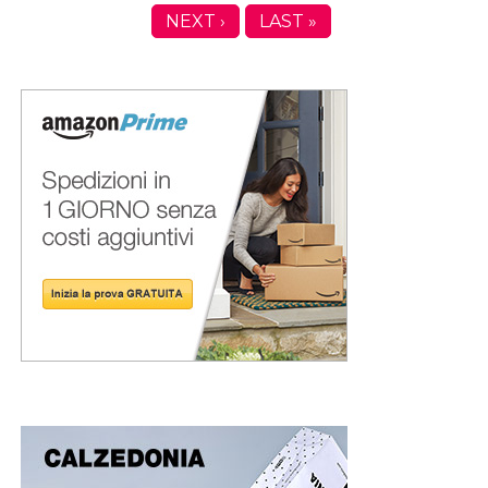
NEXT ›
LAST »