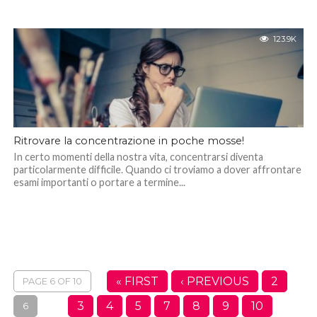
123.9K
Ritrovare la concentrazione in poche mosse!
In certo momenti della nostra vita, concentrarsi diventa
particolarmente difficile. Quando ci troviamo a dover affrontare
esami importanti o portare a termine...
« FIRST
‹ PREVIOUS
2
PAGE 6 OF 10
3
4
5
7
8
9
10
6