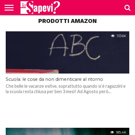
PRODOTTI AMAZON
CURIOSITÀ
BENESSERE
GOSSIP
PRODOTTI
NEWS
CASA E
AMAZON
CUCINA
133.6K
Scuola: le cose da non dimenticare al ritorno
Che belle le vacanze esitve, soprattutto quando si è ragazzini e
la scuola resta chiusa per ben 3 mesi! Ad Agosto però...
185.4K