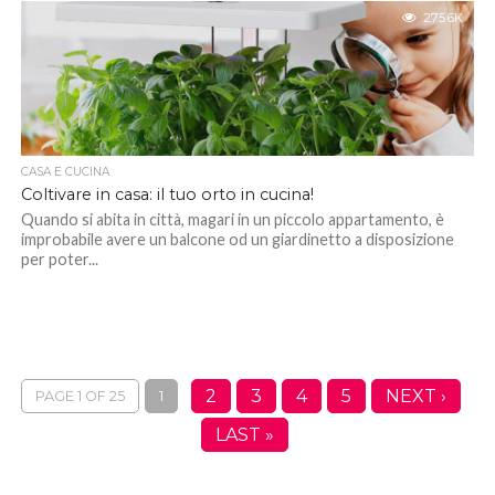
275.6K
CASA E CUCINA
Coltivare in casa: il tuo orto in cucina!
Quando si abita in città, magari in un piccolo appartamento, è
improbabile avere un balcone od un giardinetto a disposizione
per poter...
2
3
4
5
NEXT ›
PAGE 1 OF 25
1
LAST »