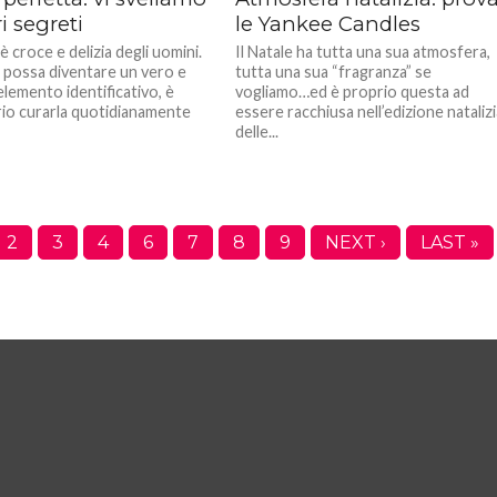
ri segreti
le Yankee Candles
è croce e delizia degli uomini.
Il Natale ha tutta una sua atmosfera,
possa diventare un vero e
tutta una sua “fragranza” se
elemento identificativo, è
vogliamo…ed è proprio questa ad
io curarla quotidianamente
essere racchiusa nell’edizione nataliz
delle...
2
3
4
6
7
8
9
NEXT ›
LAST »