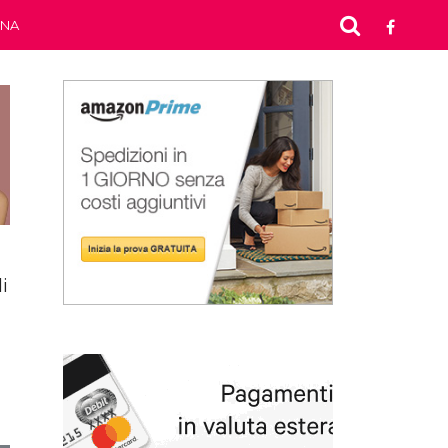
INA
i