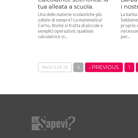
tua alleata a scuola.
i nost
Una delle materie scolastiche più
La barba 
odiate di sempre? La matematica!
Sebbene 
Certo, finché si tratta di piccole e
proprio 
semplici operazioni, qualsiasi
necessar
calcolatrice ci...
per...
‹ PREVIOUS
1
PAGE 5 OF 25
5