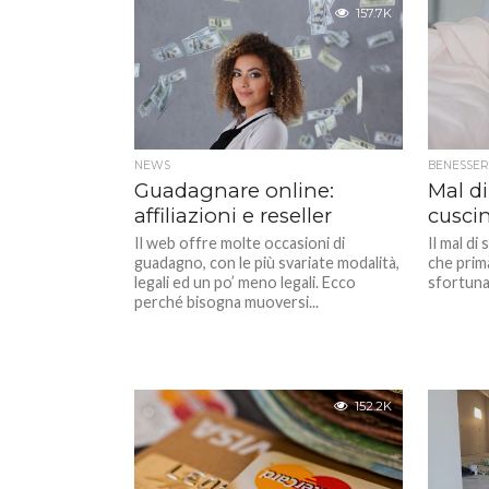
157.7K
NEWS
BENESSER
Guadagnare online:
Mal d
affiliazioni e reseller
cuscin
Il web offre molte occasioni di
Il mal di
guadagno, con le più svariate modalità,
che prima
legali ed un po’ meno legali. Ecco
sfortuna
perché bisogna muoversi...
152.2K