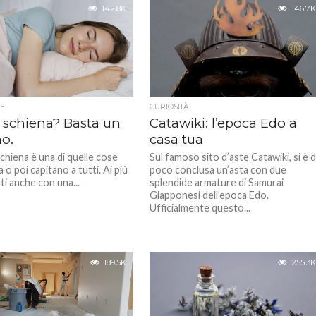
142.8K
146.7K
E
CURIOSITÀ
i schiena? Basta un
Catawiki: l’epoca Edo a
o.
casa tua
 schiena è una di quelle cose
Sul famoso sito d’aste Catawiki, si è 
 o poi capitano a tutti. Ai più
poco conclusa un’asta con due
ti anche con una...
splendide armature di Samurai
Giapponesi dell’epoca Edo.
Ufficialmente questo...
189.5K
255.3K