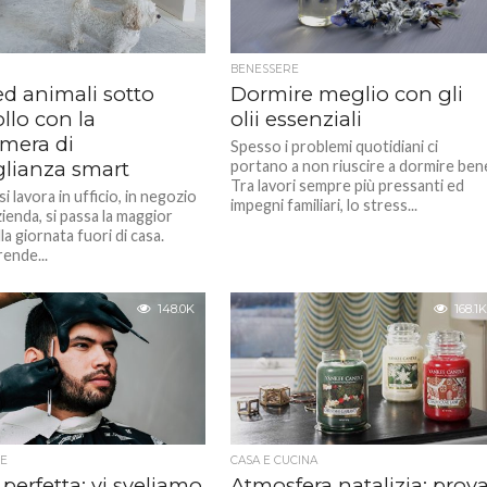
BENESSERE
ed animali sotto
Dormire meglio con gli
llo con la
olii essenziali
amera di
Spesso i problemi quotidiani ci
glianza smart
portano a non riuscire a dormire ben
Tra lavori sempre più pressanti ed
 lavora in ufficio, in negozio
impegni familiari, lo stress...
zienda, si passa la maggior
la giornata fuori di casa.
ende...
148.0K
168.1K
E
CASA E CUCINA
perfetta: vi sveliamo
Atmosfera natalizia: prov