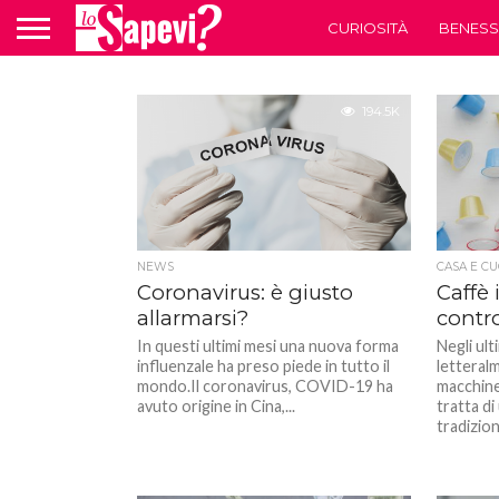
CURIOSITÀ
BENESS
194.5K
NEWS
CASA E CU
Coronavirus: è giusto
Caffè 
allarmarsi?
contro
In questi ultimi mesi una nuova forma
Negli ult
influenzale ha preso piede in tutto il
letteral
mondo.Il coronavirus, COVID-19 ha
macchinet
avuto origine in Cina,...
tratta di
tradiziona