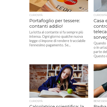
CURIOSITÀ
CURIOSITÀ
Portafoglio per tessere:
Casa 
contanti addio!
contro
telec
La lotta al contante si fa sempre più
intensa. Ogni giorno qualche nuova
sorve
legge ci impone di rendere tracciabile
Quando si
l’ennesimo pagamento. Se...
o in un’a
parte del
Questo r
159.3K
CURIOSITÀ
BENESSER
Calcolatrice scientifica: la
Barba 