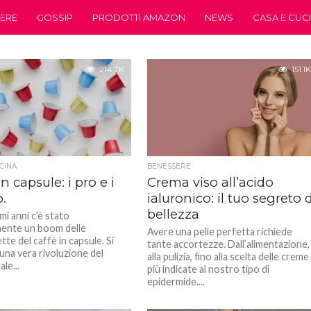
ERE
GOSSIP
PRODOTTI AMAZON
NEWS
CASA E CUC
214.7K
151.1K
CINA
BENESSERE
in capsule: i pro e i
Crema viso all’acido
.
ialuronico: il tuo segreto d
bellezza
imi anni c’è stato
mente un boom delle
Avere una pelle perfetta richiede
te del caffè in capsule. Si
tante accortezze. Dall’alimentazione,
 una vera rivoluzione del
alla pulizia, fino alla scelta delle creme
le...
più indicate al nostro tipo di
epidermide....