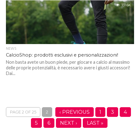
131.6K
NEWS
CalcioShop: prodotti esclusivi e personalizzazioni!
Non basta avete un buon piede, per giocare a calcio al massimo
delle proprie potenzialità, è necessario avere i giusti accessori!
Dai...
‹ PREVIOUS
1
3
4
PAGE 2 OF 25
2
5
6
NEXT ›
LAST »