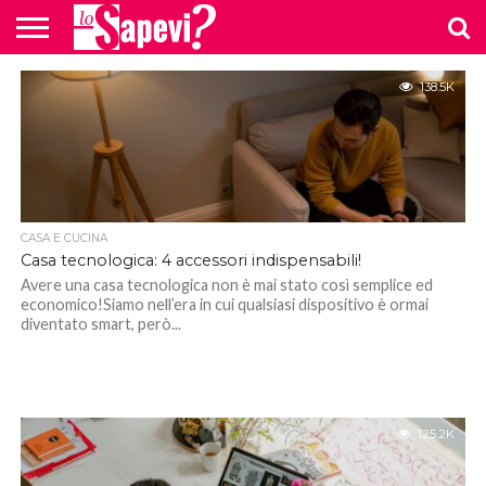
CURIOSITÀ
138.5K
BENESSERE
GOSSIP
PRODOTTI
NEWS
CASA E
AMAZON
CUCINA
CASA E CUCINA
Casa tecnologica: 4 accessori indispensabili!
Avere una casa tecnologica non è mai stato così semplice ed
economico!Siamo nell’era in cui qualsiasi dispositivo è ormai
diventato smart, però...
125.2K