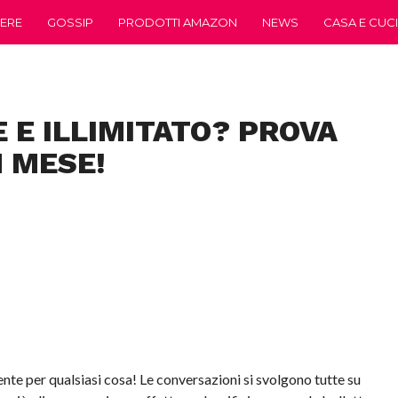
ERE
GOSSIP
PRODOTTI AMAZON
NEWS
CASA E CUC
 E ILLIMITATO? PROVA
 MESE!
te per qualsiasi cosa! Le conversazioni si svolgono tutte su