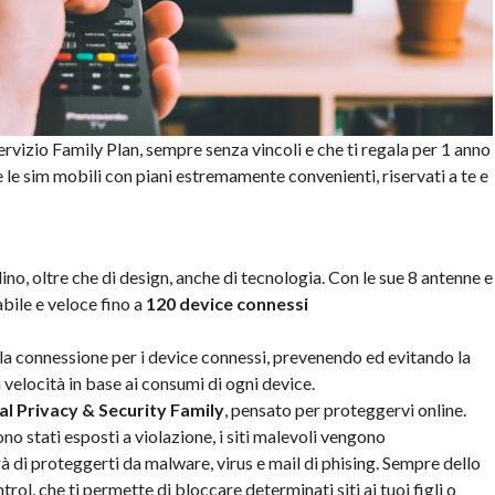
 servizio Family Plan, sempre senza vincoli e che ti regala per 1 anno
e le sim mobili con piani estremamente convenienti, riservati a te e
lino, oltre che di design, anche di tecnologia. Con le sue 8 antenne e
bile e veloce fino a
120 device connessi
 la connessione per i device connessi, prevenendo ed evitando la
 velocità in base ai consumi di ogni device.
al Privacy & Security Family
, pensato per proteggervi online.
ono stati esposti a violazione, i siti malevoli vengono
 di proteggerti da malware, virus e mail di phising. Sempre dello
rol, che ti permette di bloccare determinati siti ai tuoi figli o