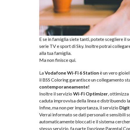
E se in famiglia siete tanti, potete scegliere il
serie TV e sport di Sky. Inoltre potrai collegar
alla tua famiglia.
Ma non finisce qui.
La
Vodafone Wi-Fi 6 Station
è un vero gioiel
il BSS Coloring garantisce un collegamento sta
contemporaneamente!
Inoltre il servizio
Wi-Fi Optimizer
, ottimizza
caduta improvvisa della linea e distribuendo la
Infine, ma non per importanza, il servizio
Digit
Verrai informato se dati personali e sensibili s
automaticamente bloccati e il sistema cercherà
stesso servizio, fa parte l’opzione Parental Cont