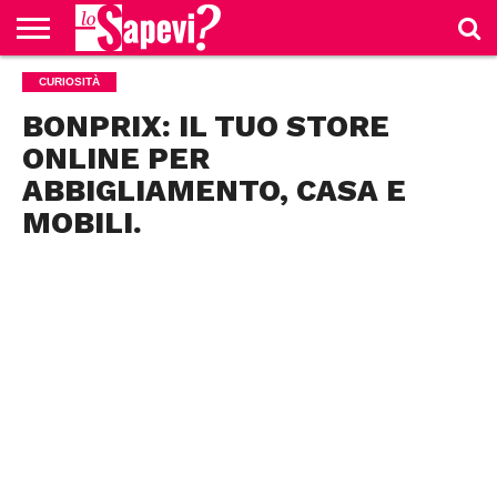
CURIOSITÀ
CURIOSITÀ
BENESSERE
GOSSIP
PRODOTTI
NEWS
CASA E
AMAZON
CUCINA
BONPRIX: IL TUO STORE
ONLINE PER
ABBIGLIAMENTO, CASA E
MOBILI.