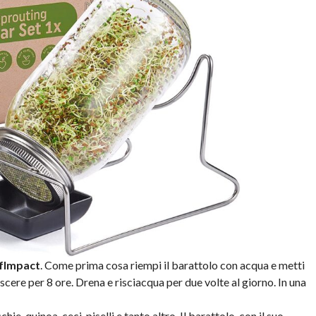
fImpact
. Come prima cosa riempi il barattolo con acqua e metti
scere per 8 ore. Drena e risciacqua per due volte al giorno. In una
ie, quinoa, ceci, piselli e tanto altro. Il barattolo, con il suo