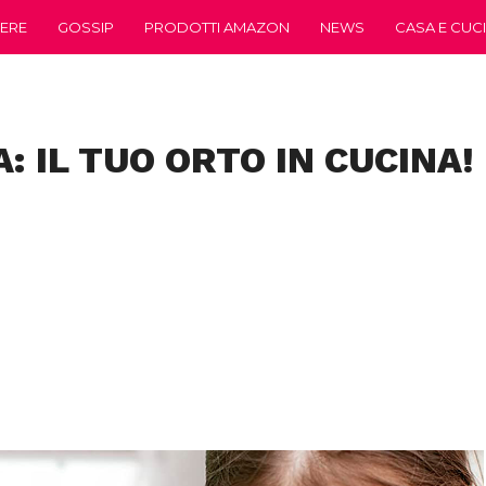
ERE
GOSSIP
PRODOTTI AMAZON
NEWS
CASA E CUC
: IL TUO ORTO IN CUCINA!