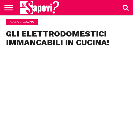
CURIOSITÀ
CASA E CUCINA
BENESSERE
GOSSIP
PRODOTTI
NEWS
CASA E
AMAZON
CUCINA
GLI ELETTRODOMESTICI
IMMANCABILI IN CUCINA!