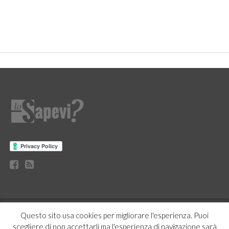
CURIOSITÀ
BENESSERE
GOSSIP
PRODOTTI AMAZON
Questo sito usa cookies per migliorare l'esperienza. Puoi
NEWS
CASA E CUCINA
scegliere di non accettarli ma l'esperienza di navigazione sarà