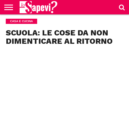
CURIOSITÀ
CASA E CUCINA
BENESSERE
GOSSIP
PRODOTTI
NEWS
CASA E
AMAZON
CUCINA
SCUOLA: LE COSE DA NON
DIMENTICARE AL RITORNO