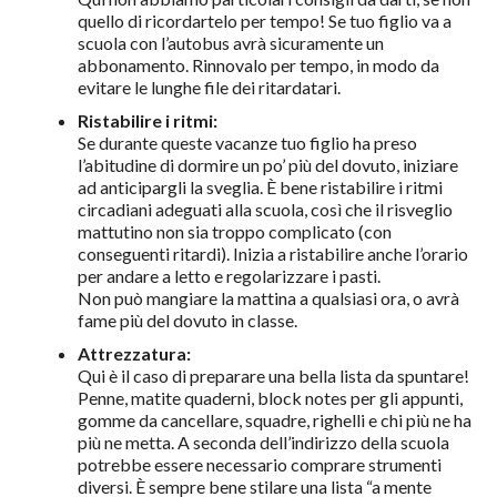
quello di ricordartelo per tempo! Se tuo figlio va a
scuola con l’autobus avrà sicuramente un
abbonamento. Rinnovalo per tempo, in modo da
evitare le lunghe file dei ritardatari.
Ristabilire i ritmi:
Se durante queste vacanze tuo figlio ha preso
l’abitudine di dormire un po’ più del dovuto, iniziare
ad anticipargli la sveglia. È bene ristabilire i ritmi
circadiani adeguati alla scuola, così che il risveglio
mattutino non sia troppo complicato (con
conseguenti ritardi). Inizia a ristabilire anche l’orario
per andare a letto e regolarizzare i pasti.
Non può mangiare la mattina a qualsiasi ora, o avrà
fame più del dovuto in classe.
Attrezzatura:
Qui è il caso di preparare una bella lista da spuntare!
Penne, matite quaderni, block notes per gli appunti,
gomme da cancellare, squadre, righelli e chi più ne ha
più ne metta. A seconda dell’indirizzo della scuola
potrebbe essere necessario comprare strumenti
diversi. È sempre bene stilare una lista “a mente