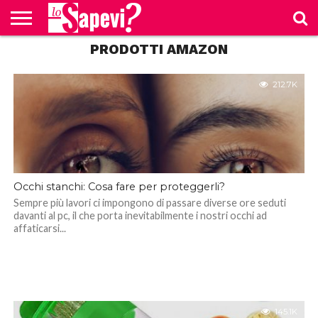
PRODOTTI AMAZON
CURIOSITÀ
BENESSERE
GOSSIP
PRODOTTI
NEWS
CASA E
AMAZON
CUCINA
212.7K
Occhi stanchi: Cosa fare per proteggerli?
Sempre più lavori ci impongono di passare diverse ore seduti
davanti al pc, il che porta inevitabilmente i nostri occhi ad
affaticarsi...
145.1K