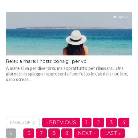
149.6K
Relax a mare: i nostri consigli per voi
A mare si va per divertirsi, ma soprattutto per rilassarsi! Una
giornata in spiaggia rappresenta il perfetto break dalla routine,
dallo stress...
‹ PREVIOUS
1
2
3
4
PAGE 5 OF 10
6
7
8
9
NEXT ›
LAST »
5