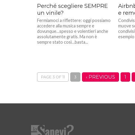
Perché scegliere SEMPRE
Airbnb
un vinile?
e rem
Fermiamoci a riflettere: oggi possiamo
Condivis
accedere alla musica sempre e
muove se
dovunque…spesso e volentieri anche
condivisi
assolutamente gratis. Ma non è
esempio 
sempre stato così…basta...
‹ PREVIOUS
1
PAGE 3 OF 11
3