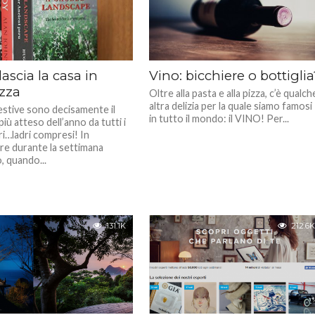
 lascia la casa in
Vino: bicchiere o bottiglia
ezza
Oltre alla pasta e alla pizza, c’è qualch
altra delizia per la quale siamo famosi
 estive sono decisamente il
in tutto il mondo: il VINO! Per...
iù atteso dell’anno da tutti i
ri…ladri compresi! In
are durante la settimana
, quando...
131.1K
212.6K