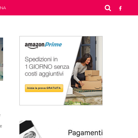
INA
e
re