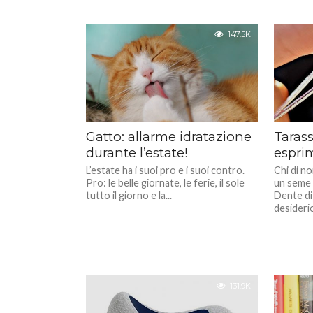
147.5K
Gatto: allarme idratazione
Tarass
durante l’estate!
espri
L’estate ha i suoi pro e i suoi contro.
Chi di no
Pro: le belle giornate, le ferie, il sole
un seme 
tutto il giorno e la...
Dente di
desiderio
131.9K