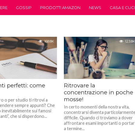
ERE
GOSSIP
PRODOTTI AMAZON
NEWS
CASA E CUC
168.8K
123.8K
i perfetti: come
Ritrovare la
concentrazione in poche
mosse!
o o per studio ti ritrovi a
endere sempre appunti? Che
In certo momenti della nostra vita,
o inevitabilmente sui famosi
concentrarsi diventa particolarment
lanti”, che si disperdono...
difficile. Quando ci troviamo a dover
affrontare esami importanti o porta
a termine...