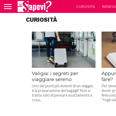
CURIOSITÀ
BENESS
CURIOSITÀ
142.9K
Valigia: i segreti per
Appunt
viaggiare sereno
fare?
Uno dei punti più dolenti di un viaggio,
Per lavor
è la preparazione dei bagagli! Non si
dover pr
tratta solo di pensare esattamente a
finiscon
cosa...
“fogli vo