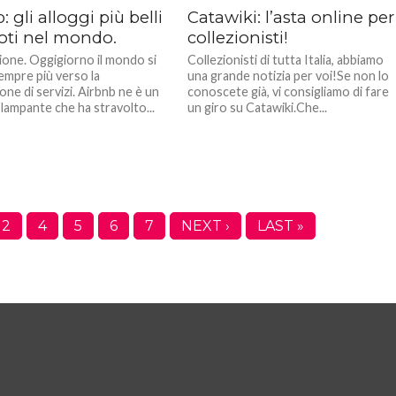
: gli alloggi più belli
Catawiki: l’asta online per
oti nel mondo.
collezionisti!
ione. Oggigiorno il mondo si
Collezionisti di tutta Italia, abbiamo
mpre più verso la
una grande notizia per voi!Se non lo
one di servizi. Airbnb ne è un
conoscete già, vi consigliamo di fare
lampante che ha stravolto...
un giro su Catawiki.Che...
2
4
5
6
7
NEXT ›
LAST »