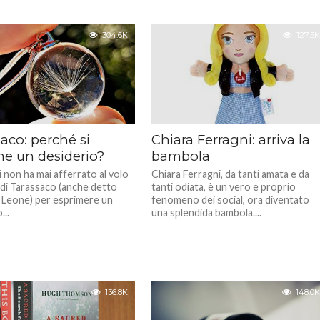
304.6K
127.5K
aco: perché si
Chiara Ferragni: arriva la
me un desiderio?
bambola
i non ha mai afferrato al volo
Chiara Ferragni, da tanti amata e da
di Tarassaco (anche detto
tanti odiata, è un vero e proprio
 Leone) per esprimere un
fenomeno dei social, ora diventato
...
una splendida bambola....
136.8K
148.0K