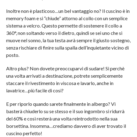
Inoltre non è plasticoso…un bel vantaggio no? Il cuscino è in
memory foam e si “chiude” attorno al collo con un semplice
sistema a velcro. Questo permette di sostenere il collo a
360°, non soltando verso il dietro, quindi se sei uno che si
muove nel sonno, la tua testa avrà sempre il giusto sostegno,
senza rischiare di finire sulla spalla dell’inquietante vicino di
posto.
Altro plus? Non dovete preoccuparvi di sudare! Si perchè
una volta arrivati a destinazione, potrete semplicemente
staccare il rivestimento in viscosa e lavarlo, anche in
lavatrice…più facile di così?
E per riporlo quando sarete finalmente in albergo? Vi
basterà chiuderlo su se stesso e il suo ingombro si ridurrà
del 60% e così resterà una volta reintrodotto nella sua
borsettina. Insomma…crediamo davvero di aver trovato il
cuscino perfetto!