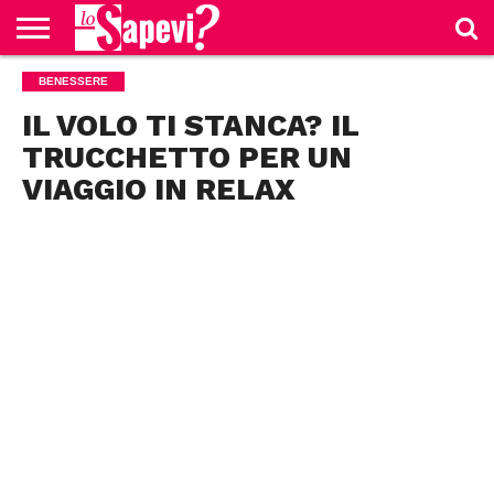
CURIOSITÀ
BENESSERE
BENESSERE
GOSSIP
PRODOTTI
NEWS
CASA E
AMAZON
CUCINA
IL VOLO TI STANCA? IL
TRUCCHETTO PER UN
VIAGGIO IN RELAX