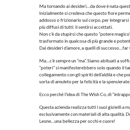
Ma tornando ai desideri…da dove è nata ques
Inizialmente si credeva che questo fiore permet
addosso o frizionarlo sul corpo, per integrarsi 
più diffusi di tutti: il sentirsi accettati.
Non c’è da stupirsi che questo “potere magico” d
trasformato in qualcosa di più grande e potent
Dai desideri d’amore, a quelli di successo…far v
Ma…c’è sempre un “ma”. Siamo abituati a soffia
“poteri” si manifesterebbero solo quando il ta
collegamento con gli spiriti dell’aldilà e che p
sorta di amuleto per la felicità e la spensierate
Ecco perché l’idea di The Wish Co, di “intrappola
Questa azienda realizza tutti i suoi gioielli a
esclusivamente con materiali di alta qualità. D
Leone…una bellezza per occhi e cuore!