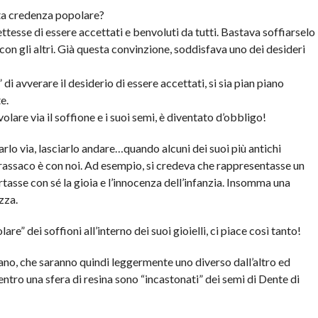
ta credenza popolare?
tesse di essere accettati e benvoluti da tutti. Bastava soffiarselo
con gli altri. Già questa convinzione, soddisfava uno dei desideri
i avverare il desiderio di essere accettati, si sia pian piano
e.
olare via il soffione e i suoi semi, è diventato d’obbligo!
rlo via, lasciarlo andare…quando alcuni dei suoi più antichi
rassaco è con noi. Ad esempio, si credeva che rappresentasse un
ortasse con sé la gioia e l’innocenza dell’infanzia. Insomma una
zza.
re” dei soffioni all’interno dei suoi gioielli, ci piace così tanto!
 mano, che saranno quindi leggermente uno diverso dall’altro ed
entro una sfera di resina sono “incastonati” dei semi di Dente di