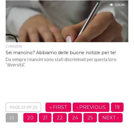
656.8K
CURIOSITÀ
Sei mancino? Abbiamo delle buone notizie per te!
Da sempre i mancini sono stati discriminati per questa loro
“diversità”.
« FIRST
‹ PREVIOUS
19
PAGE 23 OF 25
20
21
22
24
25
NEXT ›
23