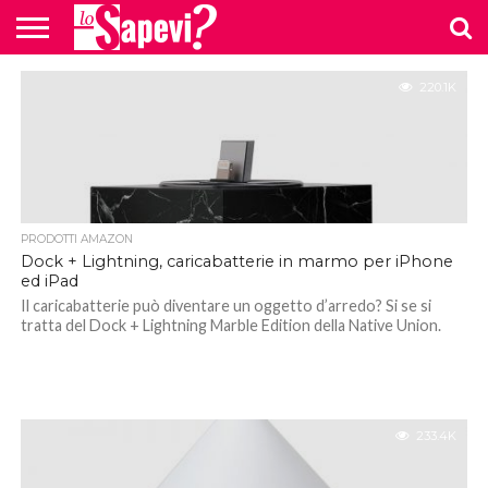
CURIOSITÀ
220.1K
BENESSERE
GOSSIP
PRODOTTI
NEWS
CASA E
AMAZON
CUCINA
PRODOTTI AMAZON
Dock + Lightning, caricabatterie in marmo per iPhone
ed iPad
Il caricabatterie può diventare un oggetto d’arredo? Si se si
tratta del Dock + Lightning Marble Edition della Native Union.
233.4K