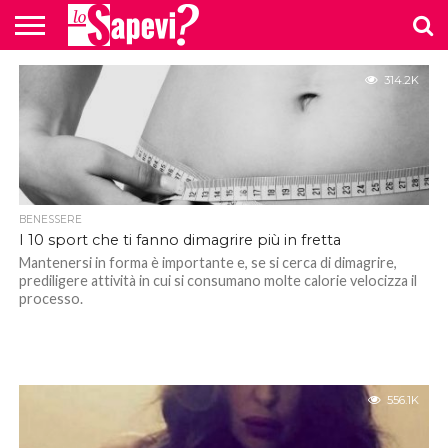
CURIOSITÀ
314.2K
BENESSERE
GOSSIP
PRODOTTI
NEWS
CASA E
AMAZON
CUCINA
BENESSERE
I 10 sport che ti fanno dimagrire più in fretta
Mantenersi in forma è importante e, se si cerca di dimagrire,
prediligere attività in cui si consumano molte calorie velocizza il
processo.
556.1K