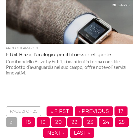
246.7K
PRODOTTI AMAZON
Fitbit Blaze, l’orologio per il fitness intelligente
Con il modello Blaze by Fitbit, ti mantieni in forma con stile.
Prodotto d’avanguardia nel suo campo, offre notevoli servizi
innovativi.
« FIRST
‹ PREVIOUS
17
PAGE 21 OF 25
18
19
20
22
23
24
25
21
NEXT ›
LAST »