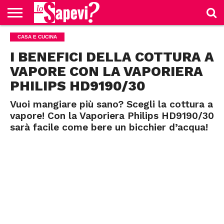
CURIOSITÀ
CASA E CUCINA
BENESSERE
GOSSIP
PRODOTTI
NEWS
CASA E
AMAZON
CUCINA
I BENEFICI DELLA COTTURA A
VAPORE CON LA VAPORIERA
PHILIPS HD9190/30
Vuoi mangiare più sano? Scegli la cottura a
vapore! Con la Vaporiera Philips HD9190/30
sarà facile come bere un bicchier d’acqua!