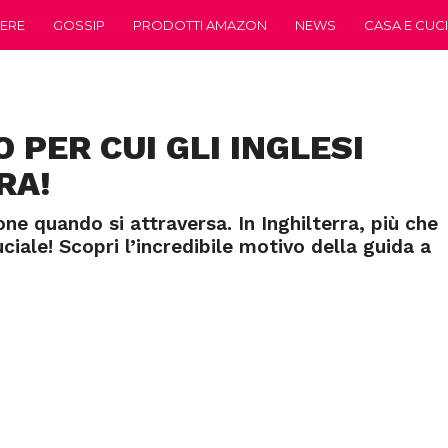
ERE
GOSSIP
PRODOTTI AMAZON
NEWS
CASA E CUC
 PER CUI GLI INGLESI
RA!
e quando si attraversa. In Inghilterra, più che
uciale! Scopri l’incredibile motivo della guida a