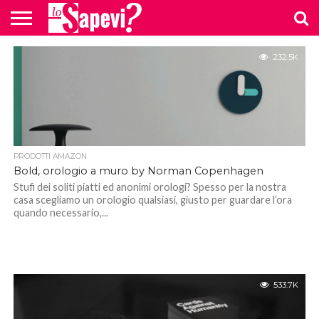
CURIOSITÀ
232.5K
BENESSERE
GOSSIP
PRODOTTI
NEWS
CASA E
AMAZON
CUCINA
PRODOTTI AMAZON
Bold, orologio a muro by Norman Copenhagen
Stufi dei soliti piatti ed anonimi orologi? Spesso per la nostra
casa scegliamo un orologio qualsiasi, giusto per guardare l’ora
quando necessario,...
533.7K