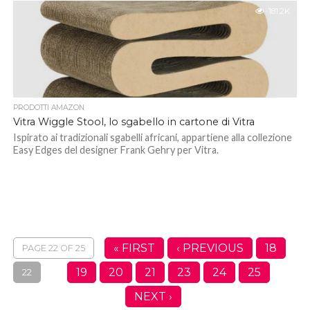
181.2K
PRODOTTI AMAZON
Vitra Wiggle Stool, lo sgabello in cartone di Vitra
Ispirato ai tradizionali sgabelli africani, appartiene alla collezione
Easy Edges del designer Frank Gehry per Vitra.
« FIRST
‹ PREVIOUS
18
PAGE 22 OF 25
19
20
21
23
24
25
22
NEXT ›