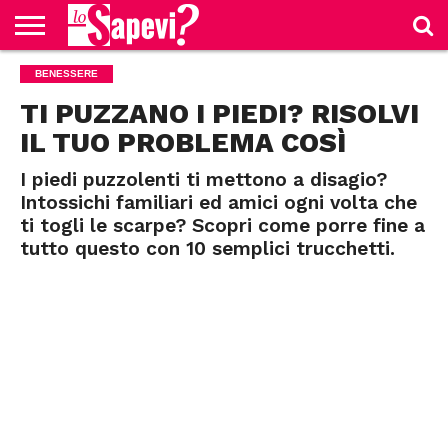
CURIOSITÀ
BENESSERE
BENESSERE
GOSSIP
PRODOTTI
NEWS
CASA E
AMAZON
CUCINA
TI PUZZANO I PIEDI? RISOLVI
IL TUO PROBLEMA COSÌ
I piedi puzzolenti ti mettono a disagio?
Intossichi familiari ed amici ogni volta che
ti togli le scarpe? Scopri come porre fine a
tutto questo con 10 semplici trucchetti.