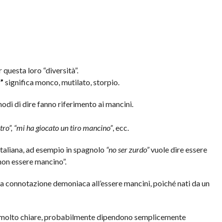
 questa loro “diversità”.
”
significa monco, mutilato, storpio.
 modi di dire fanno riferimento ai mancini.
istro”, “mi ha giocato un tiro mancino”
, ecc.
 italiana, ad esempio in spagnolo
“no ser zurdo”
vuole dire essere
“non essere mancino”.
na connotazione demoniaca all’essere mancini, poiché nati da un
o molto chiare, probabilmente dipendono semplicemente