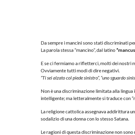
Da sempre i mancini sono stati discriminati per
La parola stessa “mancino”, dal latino
“mancus
E se ci fermiamo a rifletterci, molti dei nostri
Ovviamente tutti modi di dire negativi.
“Ti sei alzato col piede sinistro”, “uno sguardo sin
Non è una discriminazione limitata alla lingua
intelligente; ma letteralmente si traduce con 
La religione cattolica assegnava addirittura u
sodalizio di una donna con lo stesso Satana.
Le ragioni di questa discriminazione non son