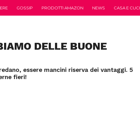
ERE
GOSSIP
PRODOTTI AMAZON
NEWS
CASA E CUC
BIAMO DELLE BUONE
edano, essere mancini riserva dei vantaggi. 5
rne fieri!