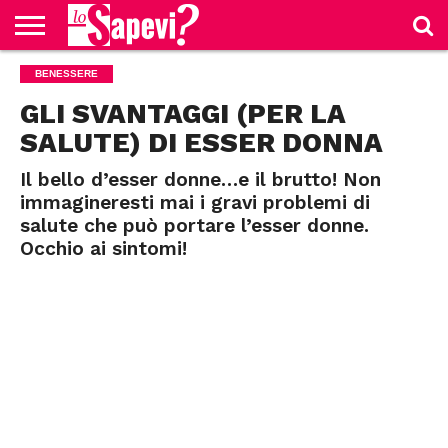
CURIOSITÀ
BENESSERE
BENESSERE
GOSSIP
PRODOTTI
NEWS
CASA E
AMAZON
CUCINA
GLI SVANTAGGI (PER LA
SALUTE) DI ESSER DONNA
Il bello d’esser donne…e il brutto! Non
immagineresti mai i gravi problemi di
salute che può portare l’esser donne.
Occhio ai sintomi!