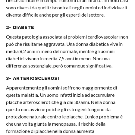
riesce ad intuire in tempo i sintomi di un infarto. In molti casi
sono diversi da quelli riscontrati negli uomini ed individuarli
diventa difficile anche per gli esperti del settore.
2- DIABETE
Questa patologia associata ai problemi cardiovascolari non
può che risultarne aggravata. Una donna diabetica vive in
media 8,2 anni in meno del normale, mentre gli uomini
diabetici vivono in media 7,5 anni in meno. Non una
differenza sostanziale, però comunque significativa.
3- ARTERIOSCLEROSI
Apparentemente gli uomini soffrono maggiormente di
questa malattia. Un uomo infatti inizia ad accumulare
placche arterosclerotiche già dai 30 anni. Nella donna
questo non avviene poiché gli estrogeni fungono da
protezione naturale contro le placche. L’unico problema è
che una volta giunta la menopausa, il rischio della
formazione di placche nella donna aumenta