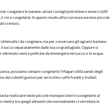
ter congelare le banane, alcuni consigli potrebbero esserci utili!
2,5 cm e congelarle. In questo modo all’occorrenza avremo piccole
ati cremosi.
roblematici da congelare, ma per conservare gli agrumi bastano
 il succo separatamente dalle bucce grattugiate. Oppure si
r eliminato semi e pellicine da immergere nel succo o in acqua.
vanza, possiamo sempre congelarlo! Magari utilizzando degli
 dei cubetti gustosi per arricchire caffè freddi o frullati.
Basta realizzare tante piccole monoporzioni e scongelarle al
 rientra tra quegli alimenti che normalmente ci verrebbe in