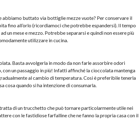
lte abbiamo buttato via bottiglie mezze vuote? Per conservare il
mpita fino all’orlo (ricordiamoci che potrebbe espandersi). Il tempo
ad un mese e mezzo. Potrebbe separarsi e quindi non essere più
modamente utilizzare in cucina.
lata. Basta avvolgerla in modo da non farle assorbire odori
, con un passaggio in più! Infatti affinché la cioccolata mantenga
 gradualmente al cambio di temperatura. Così è preferibile tenerla
essa cosa quando si ha intenzione di consumarla.
i tratta di un trucchetto che può tornare particolarmente utile nei
tere con le fastidiose farfalline che ne fanno la propria casa con il