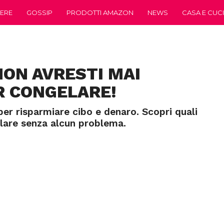
ERE
GOSSIP
PRODOTTI AMAZON
NEWS
CASA E CUC
NON AVRESTI MAI
R CONGELARE!
er risparmiare cibo e denaro. Scopri quali
elare senza alcun problema.