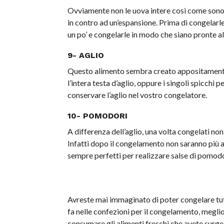
Ovviamente non le uova intere così come sono.
in contro ad un’espansione. Prima di congelarl
un po’ e congelarle in modo che siano pronte al
9- AGLIO
Questo alimento sembra creato appositamente p
l’intera testa d’aglio, oppure i singoli spicchi p
conservare l’aglio nel vostro congelatore.
10- POMODORI
A differenza dell’aglio, una volta congelati no
Infatti dopo il congelamento non saranno più ad
sempre perfetti per realizzare salse di pomod
Avreste mai immaginato di poter congelare tutti
fa nelle confezioni per il congelamento, meglio
consumare gli alimenti freschi che avete surge