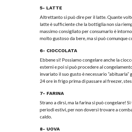
5- LATTE
Altrettanto si può dire per il latte. Quante vo
latte è sufficiente che la bottiglia non sia rie
massimo consigliato per consumarlo è intorno 
molto gustoso da bere, ma si può comunque co
6- CIOCCOLATA
Ebbene si! Possiamo congelare anche la ciocco
esterni e poi si può procedere al congelamento
invariato il suo gusto è necessario “abituarla”
24 ore in frigo prima di passare al freezer, st
7- FARINA
Strano a dirsi, ma la farina si può congelare! S
periodi estivi, per non doversi trovare a combat
caldo.
8- UOVA