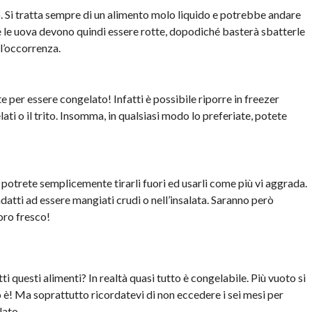
 Si tratta sempre di un alimento molo liquido e potrebbe andare
e le uova devono quindi essere rotte, dopodiché basterà sbatterle
l’occorrenza.
er essere congelato! Infatti è possibile riporre in freezer
elati o il trito. Insomma, in qualsiasi modo lo preferiate, potete
n potrete semplicemente tirarli fuori ed usarli come più vi aggrada.
atti ad essere mangiati crudi o nell’insalata. Saranno però
oro fresco!
 questi alimenti? In realtà quasi tutto è congelabile. Più vuoto si
 è! Ma soprattutto ricordatevi di non eccedere i sei mesi per
lato.