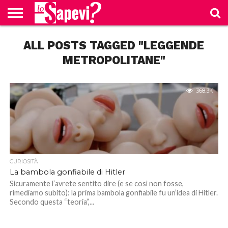
CURIOSITÀ
ALL POSTS TAGGED "LEGGENDE
BENESSERE
GOSSIP
PRODOTTI
NEWS
CASA E
AMAZON
CUCINA
METROPOLITANE"
368.3K
CURIOSITÀ
La bambola gonfiabile di Hitler
Sicuramente l’avrete sentito dire (e se così non fosse,
rimediamo subito): la prima bambola gonfiabile fu un’idea di Hitler.
Secondo questa “teoria”,...