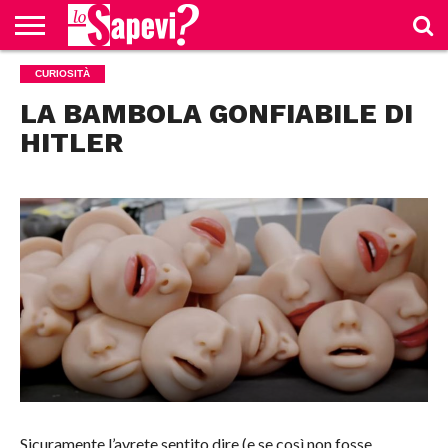
CURIOSITÀ
CURIOSITÀ
BENESSERE
GOSSIP
PRODOTTI
NEWS
CASA E
AMAZON
CUCINA
LA BAMBOLA GONFIABILE DI
HITLER
Sicuramente l’avrete sentito dire (e se così non fosse,