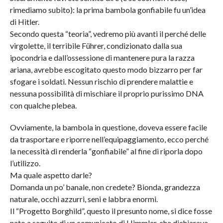
rimediamo subito): la prima bambola gonfiabile fu un’idea
di Hitler.
Secondo questa “teoria”, vedremo più avanti il perché delle
virgolette, il terribile Führer, condizionato dalla sua
ipocondria e dall’ossessione di mantenere pura la razza
ariana, avrebbe escogitato questo modo bizzarro per far
sfogare i soldati. Nessun rischio di prendere malattie e
nessuna possibilità di mischiare il proprio purissimo DNA
con qualche plebea.
Ovviamente, la bambola in questione, doveva essere facile
da trasportare e riporre nell’equipaggiamento, ecco perché
la necessità di renderla “gonfiabile” al fine di riporla dopo
l’utilizzo.
Ma quale aspetto darle?
Domanda un po’ banale, non credete? Bionda, grandezza
naturale, occhi azzurri, seni e labbra enormi.
Il “Progetto Borghild”, questo il presunto nome, si dice fosse
nato a seguito di un comunicato di Himmler, che dichiarava