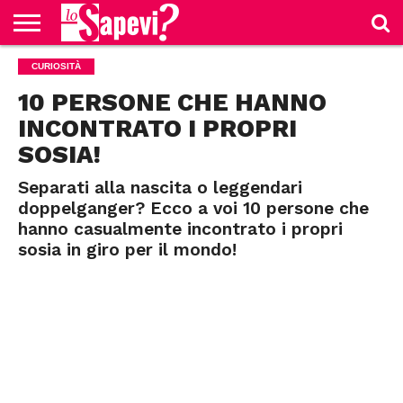
CURIOSITÀ
CURIOSITÀ
BENESSERE
GOSSIP
PRODOTTI
NEWS
CASA E
AMAZON
CUCINA
10 PERSONE CHE HANNO
INCONTRATO I PROPRI
SOSIA!
Separati alla nascita o leggendari
doppelganger? Ecco a voi 10 persone che
hanno casualmente incontrato i propri
sosia in giro per il mondo!