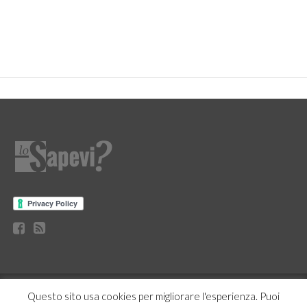
CURIOSITÀ
BENESSERE
GOSSIP
PRODOTTI AMAZON
Questo sito usa cookies per migliorare l'esperienza. Puoi
NEWS
CASA E CUCINA