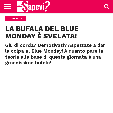
CURIOSITÀ
CURIOSITÀ
BENESSERE
GOSSIP
PRODOTTI
NEWS
CASA E
AMAZON
CUCINA
LA BUFALA DEL BLUE
MONDAY È SVELATA!
Giù di corda? Demotivati? Aspettate a dar
la colpa al Blue Monday! A quanto pare la
teoria alla base di questa giornata è una
grandissima bufala!