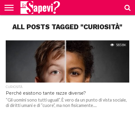
CURIOSITÀ
ALL POSTS TAGGED "CURIOSITÀ"
BENESSERE
GOSSIP
PRODOTTI
NEWS
CASA E
AMAZON
CUCINA
583.8K
CURIOSITÀ
Perché esistono tante razze diverse?
“Gli uomini sono tutti uguali”. È vero da un punto di vista sociale,
di diritti umani e di “cuore”, ma non fisicamente....