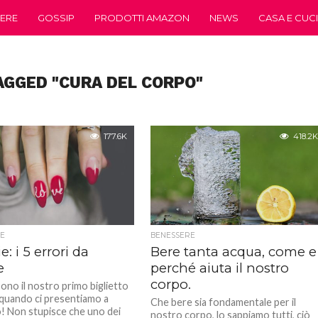
ERE
GOSSIP
PRODOTTI AMAZON
NEWS
CASA E CUC
AGGED "CURA DEL CORPO"
177.6K
418.2K
E
BENESSERE
: i 5 errori da
Bere tanta acqua, come e
e
perché aiuta il nostro
corpo.
ono il nostro primo biglietto
a quando ci presentiamo a
Che bere sia fondamentale per il
! Non stupisce che uno dei
nostro corpo, lo sappiamo tutti, ciò