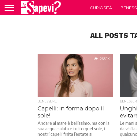
CURIOSITÀ
BENESS
ALL POSTS T
265.1K
BENESSERE
BENESSER
Capelli: in forma dopo il
Unghie
sole!
evitar
Andare al mare è bellissimo, ma con la
Le mani s
sua acqua salata e tutto quel sole, i
da visit
nostri capelli finita l’estate si
qualcuno