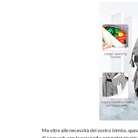
Ma oltre alle necessità del vostro bimbo, quest
di cavo usb, con la sua uscita, per poter ricari