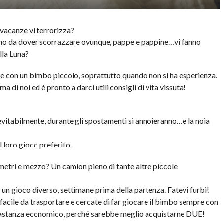
vacanze vi terrorizza?
ttino da dover scorrazzare ovunque, pappe e pappine…vi fanno
lla Luna?
e con un bimbo piccolo, soprattutto quando non si ha esperienza.
 di noi ed è pronto a darci utili consigli di vita vissuta!
nevitabilmente, durante gli spostamenti si annoieranno…e la noia
 loro gioco preferito.
 metri e mezzo? Un camion pieno di tante altre piccole
d un gioco diverso, settimane prima della partenza. Fatevi furbi!
acile da trasportare e cercate di far giocare il bimbo sempre con
bbastanza economico, perché sarebbe meglio acquistarne DUE!