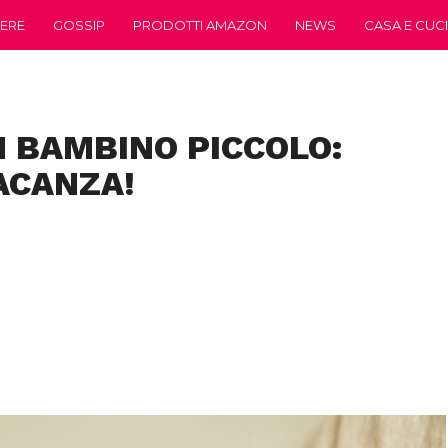
ERE
GOSSIP
PRODOTTI AMAZON
NEWS
CASA E CUC
N BAMBINO PICCOLO:
ACANZA!