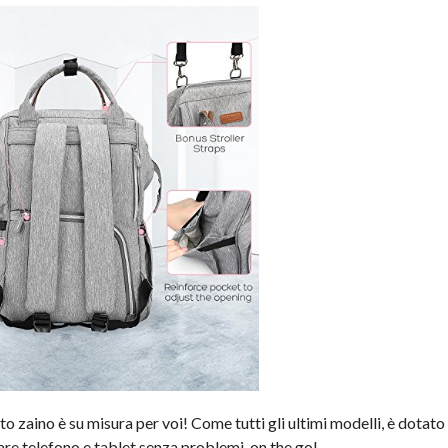
o zaino è su misura per voi! Come tutti gli ultimi modelli, è dotato
care telefono e tablet senza problemi, on the go!