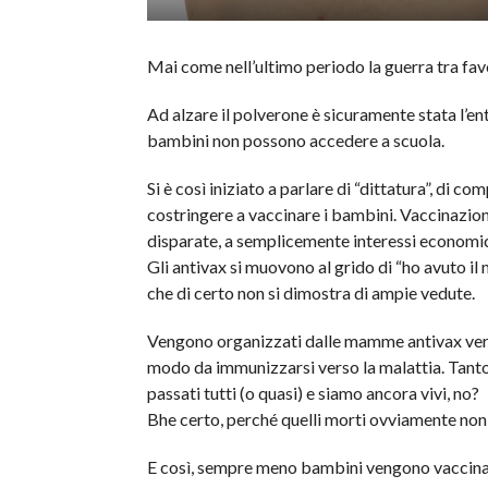
Mai come nell’ultimo periodo la guerra tra favor
Ad alzare il polverone è sicuramente stata l’entr
bambini non possono accedere a scuola.
Si è così iniziato a parlare di “dittatura”, di c
costringere a vaccinare i bambini. Vaccinazioni 
disparate, a semplicemente interessi economic
Gli antivax si muovono al grido di “ho avuto il
che di certo non si dimostra di ampie vedute.
Vengono organizzati dalle mamme antivax veri e
modo da immunizzarsi verso la malattia. Tanto c
passati tutti (o quasi) e siamo ancora vivi, no?
Bhe certo, perché quelli morti ovviamente non
E così, sempre meno bambini vengono vaccinati