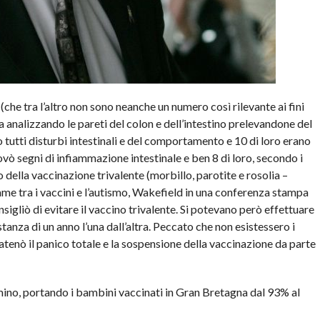
che tra l’altro non sono neanche un numero così rilevante ai fini
a analizzando le pareti del colon e dell’intestino prelevandone del
 tutti disturbi intestinali e del comportamento e 10 di loro erano
ovò segni di infiammazione intestinale e ben 8 di loro, secondo i
 della vaccinazione trivalente (morbillo, parotite e rosolia –
e tra i vaccini e l’autismo, Wakefield in una conferenza stampa
nsigliò di evitare il vaccino trivalente. Si potevano però effettuare
istanza di un anno l’una dall’altra. Peccato che non esistessero i
catenò il panico totale e la sospensione della vaccinazione da parte
omino, portando i bambini vaccinati in Gran Bretagna dal 93% al