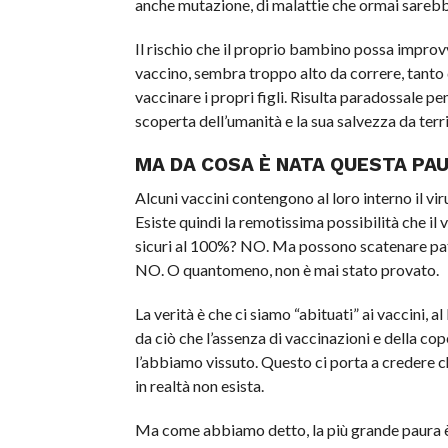
anche mutazione, di malattie che ormai sarebb
Il rischio che il proprio bambino possa impro
vaccino, sembra troppo alto da correre, tanto d
vaccinare i propri figli. Risulta paradossale pe
scoperta dell’umanità e la sua salvezza da ter
MA DA COSA È NATA QUESTA PAU
Alcuni vaccini contengono al loro interno il vir
Esiste quindi la remotissima possibilità che il
sicuri al 100%? NO. Ma possono scatenare pato
NO. O quantomeno, non è mai stato provato.
La verità è che ci siamo “abituati” ai vaccini,
da ciò che l’assenza di vaccinazioni e della c
l’abbiamo vissuto. Questo ci porta a credere 
in realtà non esista.
Ma come abbiamo detto, la più grande paura è