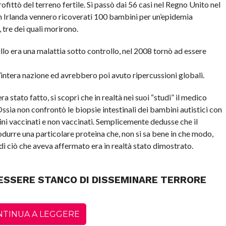
fittò del terreno fertile. Si passò dai 56 casi nel Regno Unito nel
in Irlanda vennero ricoverati 100 bambini per un’epidemia
tre dei quali morirono.
llo era una malattia sotto controllo, nel 2008 tornò ad essere
intera nazione ed avrebbero poi avuto ripercussioni globali.
stato fatto, si scoprì che in realtà nei suoi “studi” il medico
Ossia non confrontò le biopsie intestinali dei bambini autistici con
ni vaccinati e non vaccinati. Semplicemente dedusse che il
odurre una particolare proteina che, non si sa bene in che modo,
 di ciò che aveva affermato era in realtà stato dimostrato.
ESSERE STANCO DI DISSEMINARE TERRORE
NTINUA A LEGGERE