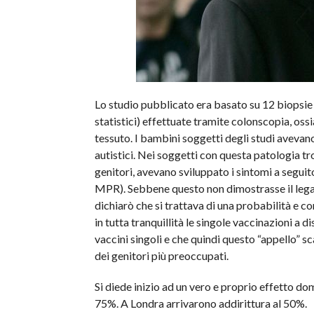
Lo studio pubblicato era basato su 12 biopsie (
statistici) effettuate tramite colonscopia, ossi
tessuto. I bambini soggetti degli studi avevano
autistici. Nei soggetti con questa patologia tr
genitori, avevano sviluppato i sintomi a seguito
MPR). Sebbene questo non dimostrasse il legam
dichiarò che si trattava di una probabilità e co
in tutta tranquillità le singole vaccinazioni a d
vaccini singoli e che quindi questo “appello” s
dei genitori più preoccupati.
Si diede inizio ad un vero e proprio effetto d
75%. A Londra arrivarono addirittura al 50%.