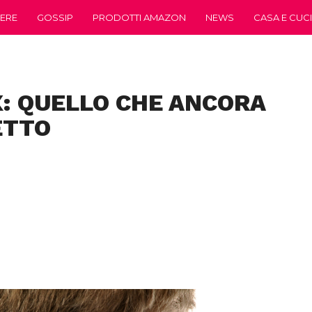
ERE
GOSSIP
PRODOTTI AMAZON
NEWS
CASA E CUC
X: QUELLO CHE ANCORA
ETTO