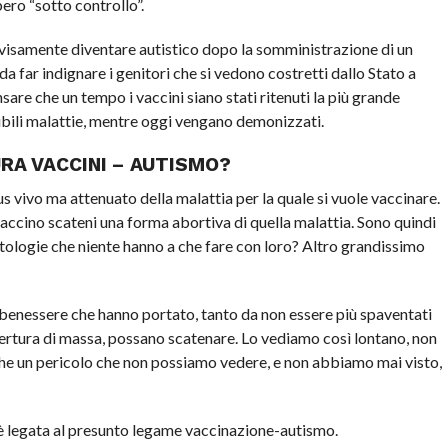
ero “sotto controllo”.
vvisamente diventare autistico dopo la somministrazione di un
a far indignare i genitori che si vedono costretti dallo Stato a
nsare che un tempo i vaccini siano stati ritenuti la più grande
ribili malattie, mentre oggi vengano demonizzati.
RA VACCINI – AUTISMO?
us vivo ma attenuato della malattia per la quale si vuole vaccinare.
 vaccino scateni una forma abortiva di quella malattia. Sono quindi
logie che niente hanno a che fare con loro? Altro grandissimo
 al benessere che hanno portato, tanto da non essere più spaventati
opertura di massa, possano scatenare. Lo vediamo così lontano, non
che un pericolo che non possiamo vedere, e non abbiamo mai visto,
 legata al presunto legame vaccinazione-autismo.