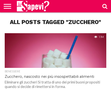
CURIOSITÀ
ALL POSTS TAGGED "ZUCCHERO"
BENESSERE
GOSSIP
PRODOTTI
NEWS
CASA E
AMAZON
CUCINA
1.1M
BENESSERE
Zucchero, nascosto nei più insospettabili alimenti
Eliminare gli zuccheri Si tratta di uno dei primi buoni propositi
quando si decide di rimettersi in forma.