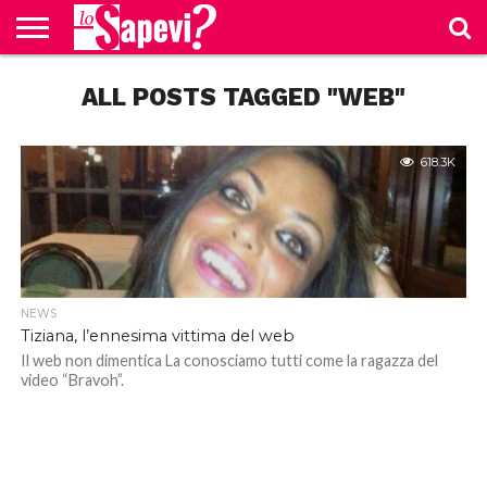
CURIOSITÀ
ALL POSTS TAGGED "WEB"
BENESSERE
GOSSIP
PRODOTTI
NEWS
CASA E
AMAZON
CUCINA
618.3K
NEWS
Tiziana, l’ennesima vittima del web
Il web non dimentica La conosciamo tutti come la ragazza del
video “Bravoh”.