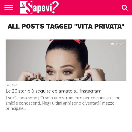
CURIOSITÀ
ALL POSTS TAGGED "VITA PRIVATA"
BENESSERE
GOSSIP
PRODOTTI
NEWS
CASA E
AMAZON
CUCINA
2.5M
GOSSIP
Le 26 star più seguite ed amate su Instagram
I social non sono più solo uno strumento per comunicare con
amici e conoscenti. Negli ultimi anni sono diventati il mezzo
principale...