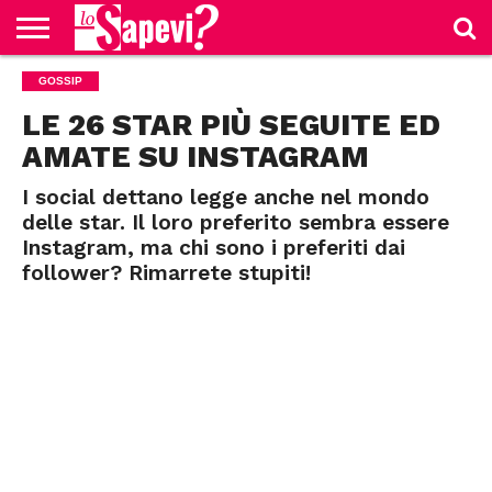
CURIOSITÀ
GOSSIP
BENESSERE
GOSSIP
PRODOTTI
NEWS
CASA E
AMAZON
CUCINA
LE 26 STAR PIÙ SEGUITE ED
AMATE SU INSTAGRAM
I social dettano legge anche nel mondo
delle star. Il loro preferito sembra essere
Instagram, ma chi sono i preferiti dai
follower? Rimarrete stupiti!