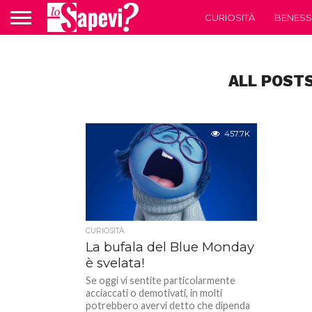
CURIOSITÀ
BENESS
ALL POSTS
457.7K
CURIOSITÀ
La bufala del Blue Monday
è svelata!
Se oggi vi sentite particolarmente
acciaccati o demotivati, in molti
potrebbero avervi detto che dipenda