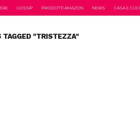
ERE
GOSSIP
PRODOTTI AMAZON
NEWS
CASA E CUC
 TAGGED "TRISTEZZA"