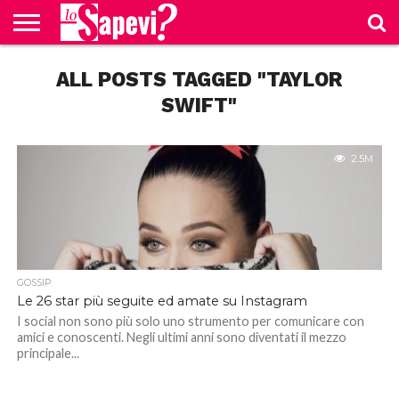
CURIOSITÀ
ALL POSTS TAGGED "TAYLOR
BENESSERE
GOSSIP
PRODOTTI
NEWS
CASA E
AMAZON
CUCINA
SWIFT"
2.5M
GOSSIP
Le 26 star più seguite ed amate su Instagram
I social non sono più solo uno strumento per comunicare con
amici e conoscenti. Negli ultimi anni sono diventati il mezzo
principale...