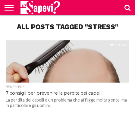
CURIOSITÀ
ALL POSTS TAGGED "STRESS"
BENESSERE
GOSSIP
PRODOTTI
NEWS
CASA E
AMAZON
CUCINA
293.6K
BENESSERE
7 consigli per prevenire la perdita dei capelli!
La perdita dei capelli è un problema che affligge molta gente, ma
in particolare gli uomini.