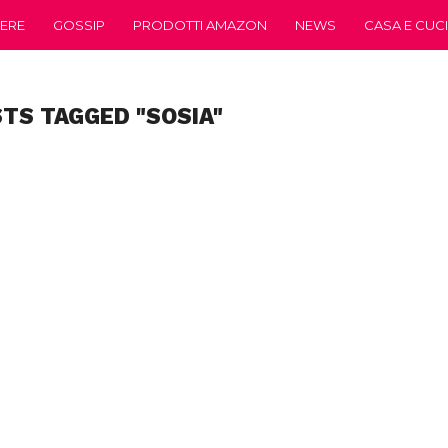
ERE
GOSSIP
PRODOTTI AMAZON
NEWS
CASA E CUC
STS TAGGED "SOSIA"