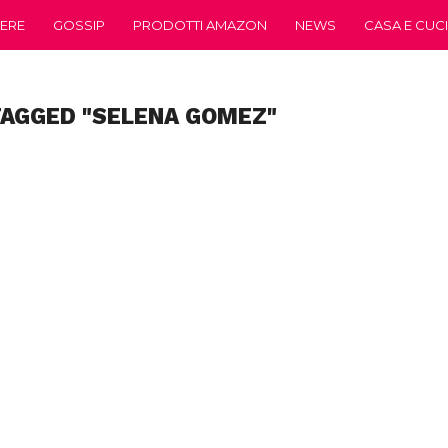
ERE
GOSSIP
PRODOTTI AMAZON
NEWS
CASA E CUC
TAGGED "SELENA GOMEZ"