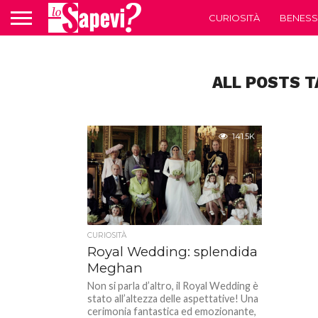
CURIOSITÀ
BENESS
ALL POSTS T
141.5K
CURIOSITÀ
Royal Wedding: splendida
Meghan
Non si parla d’altro, il Royal Wedding è
stato all’altezza delle aspettative! Una
cerimonia fantastica ed emozionante,