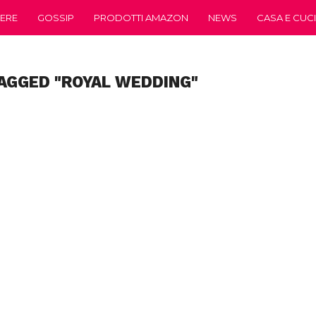
ERE
GOSSIP
PRODOTTI AMAZON
NEWS
CASA E CUC
AGGED "ROYAL WEDDING"