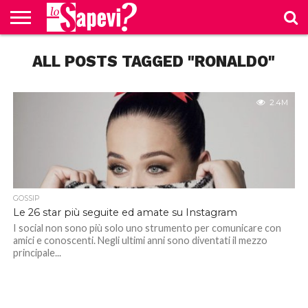
CURIOSITÀ
ALL POSTS TAGGED "RONALDO"
BENESSERE
GOSSIP
PRODOTTI
NEWS
CASA E
AMAZON
CUCINA
2.4M
GOSSIP
Le 26 star più seguite ed amate su Instagram
I social non sono più solo uno strumento per comunicare con
amici e conoscenti. Negli ultimi anni sono diventati il mezzo
principale...