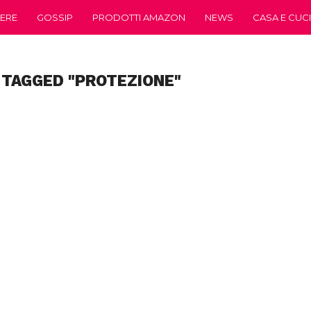
ERE
GOSSIP
PRODOTTI AMAZON
NEWS
CASA E CUC
 TAGGED "PROTEZIONE"