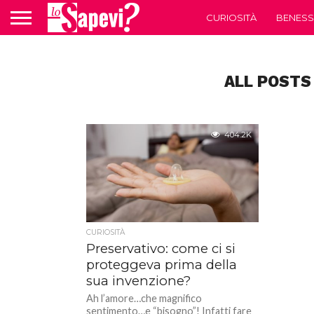
CURIOSITÀ
BENESS
ALL POSTS
404.2K
CURIOSITÀ
Preservativo: come ci si
proteggeva prima della
sua invenzione?
Ah l’amore…che magnifico
sentimento…e “bisogno”! Infatti fare