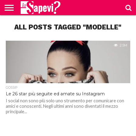
CURIOSITÀ
ALL POSTS TAGGED "MODELLE"
BENESSERE
GOSSIP
PRODOTTI
NEWS
CASA E
AMAZON
CUCINA
2.5M
GOSSIP
Le 26 star più seguite ed amate su Instagram
I social non sono più solo uno strumento per comunicare con
amici e conoscenti. Negli ultimi anni sono diventati il mezzo
principale...