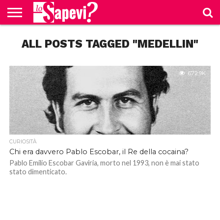
CURIOSITÀ
ALL POSTS TAGGED "MEDELLIN"
BENESSERE
GOSSIP
PRODOTTI
NEWS
CASA E
AMAZON
CUCINA
672.9K
CURIOSITÀ
Chi era davvero Pablo Escobar, il Re della cocaina?
Pablo Emilio Escobar Gaviria, morto nel 1993, non è mai stato
stato dimenticato.