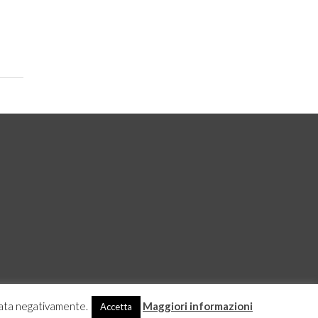
ciata negativamente.
Maggiori informazioni
Accetta
GOSSIP
PRODOTTI AMAZON
NEWS
CASA E CUCINA