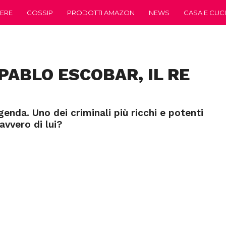
ERE
GOSSIP
PRODOTTI AMAZON
NEWS
CASA E CUC
PABLO ESCOBAR, IL RE
nda. Uno dei criminali più ricchi e potenti
vvero di lui?