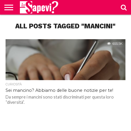
CURIOSITÀ
ALL POSTS TAGGED "MANCINI"
BENESSERE
GOSSIP
PRODOTTI
NEWS
CASA E
AMAZON
CUCINA
655.5K
CURIOSITÀ
Sei mancino? Abbiamo delle buone notizie per te!
Da sempre i mancini sono stati discriminati per questa loro
“diversità”.