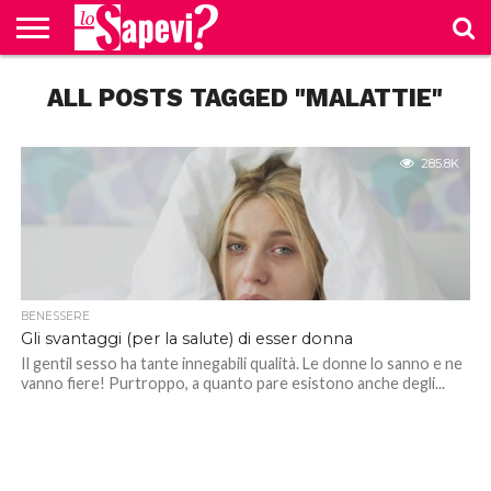
CURIOSITÀ
ALL POSTS TAGGED "MALATTIE"
BENESSERE
GOSSIP
PRODOTTI
NEWS
CASA E
AMAZON
CUCINA
285.8K
BENESSERE
Gli svantaggi (per la salute) di esser donna
Il gentil sesso ha tante innegabili qualità. Le donne lo sanno e ne
vanno fiere! Purtroppo, a quanto pare esistono anche degli...