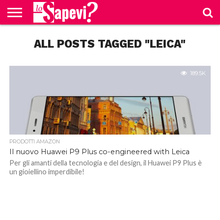
CURIOSITÀ
ALL POSTS TAGGED "LEICA"
BENESSERE
GOSSIP
PRODOTTI
NEWS
CASA E
AMAZON
CUCINA
189.5K
PRODOTTI AMAZON
Il nuovo Huawei P9 Plus co-engineered with Leica
Per gli amanti della tecnologia e del design, il Huawei P9 Plus è
un gioiellino imperdibile!