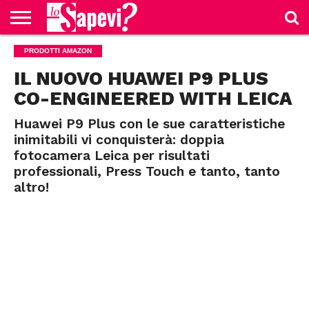
CURIOSITÀ
PRODOTTI AMAZON
BENESSERE
GOSSIP
PRODOTTI
NEWS
CASA E
AMAZON
CUCINA
IL NUOVO HUAWEI P9 PLUS
CO-ENGINEERED WITH LEICA
Huawei P9 Plus con le sue caratteristiche
inimitabili vi conquisterà: doppia
fotocamera Leica per risultati
professionali, Press Touch e tanto, tanto
altro!