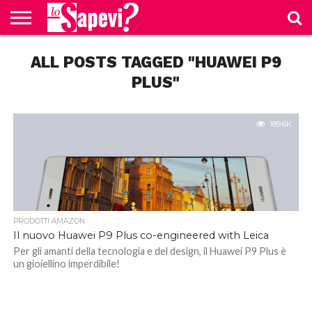
CURIOSITÀ
ALL POSTS TAGGED "HUAWEI P9
BENESSERE
GOSSIP
PRODOTTI
NEWS
CASA E
AMAZON
CUCINA
PLUS"
189.6K
PRODOTTI AMAZON
Il nuovo Huawei P9 Plus co-engineered with Leica
Per gli amanti della tecnologia e del design, il Huawei P9 Plus è
un gioiellino imperdibile!